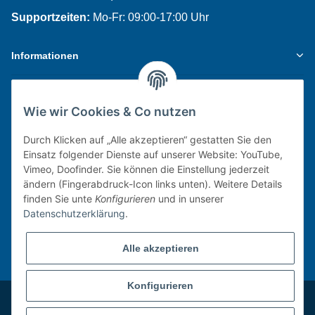
Supportzeiten:
Mo-Fr: 09:00-17:00 Uhr
Informationen
Gesetzliche Informationen
Wie wir Cookies & Co nutzen
Newsletter
Durch Klicken auf „Alle akzeptieren“ gestatten Sie den
Einsatz folgender Dienste auf unserer Website: YouTube,
Vimeo, Doofinder. Sie können die Einstellung jederzeit
Zur Anmeldung
ändern (Fingerabdruck-Icon links unten). Weitere Details
finden Sie unte
Konfigurieren
und in unserer
Verpassen Sie keine Neuigkeiten, Angebote oder
Datenschutzerklärung
.
Innovationen rund um Wasserhygiene!
Alle akzeptieren
* Alle Preise inkl. gesetzlicher USt., ggf. zzgl.
Versandkosten.
Konfigurieren