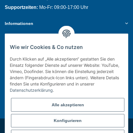
Supportzeiten:
Mo-Fr: 09:00-17:00 Uhr
Informationen
Gesetzliche Informationen
Wie wir Cookies & Co nutzen
Newsletter
Durch Klicken auf „Alle akzeptieren“ gestatten Sie den
Einsatz folgender Dienste auf unserer Website: YouTube,
Vimeo, Doofinder. Sie können die Einstellung jederzeit
Zur Anmeldung
ändern (Fingerabdruck-Icon links unten). Weitere Details
finden Sie unte
Konfigurieren
und in unserer
Verpassen Sie keine Neuigkeiten, Angebote oder
Datenschutzerklärung
.
Innovationen rund um Wasserhygiene!
Alle akzeptieren
* Alle Preise inkl. gesetzlicher USt., ggf. zzgl.
Versandkosten.
Konfigurieren