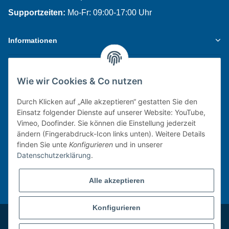
Supportzeiten:
Mo-Fr: 09:00-17:00 Uhr
Informationen
Gesetzliche Informationen
Wie wir Cookies & Co nutzen
Newsletter
Durch Klicken auf „Alle akzeptieren“ gestatten Sie den
Einsatz folgender Dienste auf unserer Website: YouTube,
Vimeo, Doofinder. Sie können die Einstellung jederzeit
Zur Anmeldung
ändern (Fingerabdruck-Icon links unten). Weitere Details
finden Sie unte
Konfigurieren
und in unserer
Verpassen Sie keine Neuigkeiten, Angebote oder
Datenschutzerklärung
.
Innovationen rund um Wasserhygiene!
Alle akzeptieren
* Alle Preise inkl. gesetzlicher USt., ggf. zzgl.
Versandkosten.
Konfigurieren